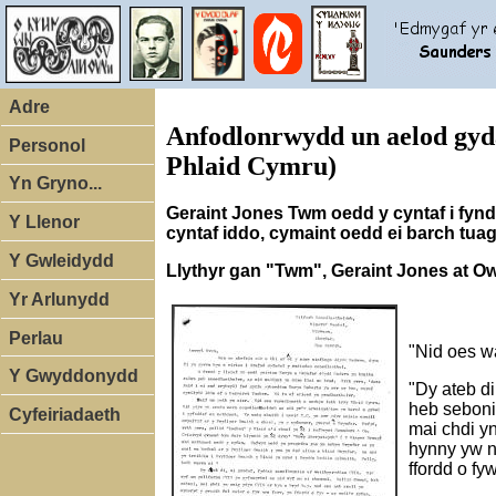
Adre
Anfodlonrwydd un aelod gyd
Personol
Phlaid Cymru)
Yn Gryno...
Geraint Jones Twm oedd y cyntaf i fynd 
Y Llenor
cyntaf iddo, cymaint oedd ei barch tuag
Y Gwleidydd
Llythyr gan "Twm", Geraint Jones at O
Yr Arlunydd
Perlau
"Nid oes w
Y Gwyddonydd
"Dy ateb di
heb seboni
Cyfeiriadaeth
mai chdi y
hynny yw n
ffordd o fyw