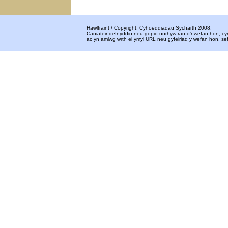
Hawlfraint / Copyright: Cyhoeddiadau Sycharth 2008.
Caniateir defnyddio neu gopio unrhyw ran o'r wefan hon, c
ac yn amlwg wrth ei ymyl URL neu gyfeiriad y wefan hon, 