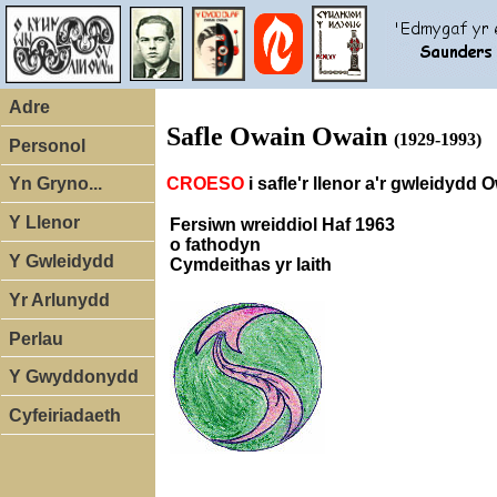
Adre
Safle Owain Owain
(1929-1993)
Personol
CROESO
i safle'r llenor a'r gwleid
Yn Gryno...
Y Llenor
Fersiwn wreiddiol Haf 1963
o fathodyn
Y Gwleidydd
Cymdeithas yr Iaith
Yr Arlunydd
Perlau
Y Gwyddonydd
Cyfeiriadaeth