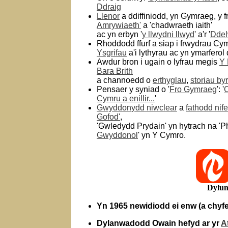
Ddraig
Llenor
a ddiffiniodd, yn Gymraeg, y 
Amrywiaeth'
a 'chadwraeth iaith'
ac yn erbyn '
y llwydni llwyd
' a'r '
Ddel
Rhoddodd ffurf a siap i frwydrau Cym
Y
sgrifau
a'i lythyrau ac yn ymarferol 
Awdur bron i ugain o lyfrau megis
Y 
Bara Brith
a channoedd o
erthyglau
,
storiau by
Pensaer y syniad o '
Fro Gymraeg
': '
O
Cymru a enillir...
'
Gwyddonydd niwclear
a
fathodd nif
Gofod'
,
'Gwledydd Prydain' yn hytrach na 'Ph
Gwyddonol
' yn Y Cymro.
Dylun
Yn 1965 newidiodd ei enw (a chyfe
Dylanwadodd Owain hefyd ar yr
A