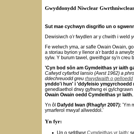
Gwyddonydd Niwclear Gwrthniwclear...
Sut mae cychwyn disgrifio un o sgwenn
Dewisiwch o'r fwydlen ar y chwith i weld
Fe welwch yma, ar safle Owain Owain, go
a storiau byrion y llenor a'r bardd a anwy
sylw. Y burum tawel, gweithgar sy'n creu ba
'
Cyn bod sôn am Gymdeithas yr iaith ga
Cafwyd cyfarfod lansio (Awst 1962) a phr
ddechreuodd greu
rhwydwaith o gelloedd
ynddo'i hun' i 'ddyfeisio
ymgyrchoedd n
genedlaethol drwy gyfrwng ei gylchgraw
Owain Owain
oedd
Cymdeithas yr Iaith.
Yn ôl
Dafydd Iwan (Rhagfyr 2007):
'Ym 
ymarferol mwyaf allweddol.'
Yn fyr:
Un o sefdlwyr
Cymdeithas yr Iaith
; 