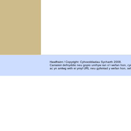
Hawlfraint / Copyright: Cyhoeddiadau Sycharth 2008.
Caniateir defnyddio neu gopio unrhyw ran o'r wefan hon, c
ac yn amlwg wrth ei ymyl URL neu gyfeiriad y wefan hon, 